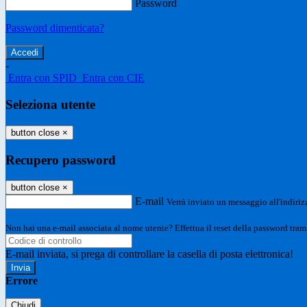
Password
Password dimenticata?
-
Entra con SPID
Entra con CIE
Seleziona utente
button close
×
Recupero password
button close
×
E-mail
Verrà inviato un messaggio all'indirizz
Non hai una e-mail associata al nome utente? Effettua il reset della password tram
E-mail inviata, si prega di controllare la casella di posta elettronica!
Errore
Chiudi