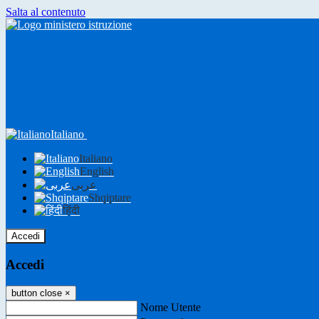
Salta al contenuto
Italiano
Italiano
English
عربى
Shqiptare
हिंदी
Accedi
Accedi
button close
×
Nome Utente