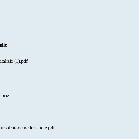
glie
atalizie (1).pdf
torie
espiratorie nelle scuole.pdf