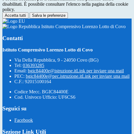
disabilitati. È possibile consultare l'elenco nella pagina della cookie
policy.
Accetta tutti
Salva le preferenze
Istituto Comprensivo Lorenzo Lotto di Covo
Contatti
Istituto Comprensivo Lorenzo Lotto di Covo
Via Della Repubblica, 9 - 24050 Covo (BG)
Tel:
036393285
Email:
bgic84400e@istruzione.it
Link per inviare una mail
PEC:
bgic84400e@pec.istruzione.it
Link per inviare una mail
C.F.: 92015100164
Codice Mecc. BGIC84400E
Cod. Univoco Ufficio: UF6CS6
Seguici su
Facebook
Sezione Link Utili