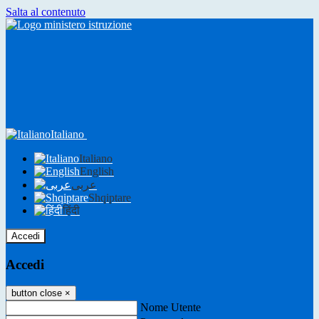
Salta al contenuto
Italiano
Italiano
English
عربى
Shqiptare
हिंदी
Accedi
Accedi
button close
×
Nome Utente