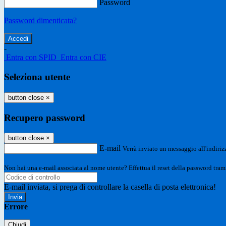
Password
Password dimenticata?
-
Entra con SPID
Entra con CIE
Seleziona utente
button close
×
Recupero password
button close
×
E-mail
Verrà inviato un messaggio all'indirizz
Non hai una e-mail associata al nome utente? Effettua il reset della password tram
E-mail inviata, si prega di controllare la casella di posta elettronica!
Errore
Chiudi