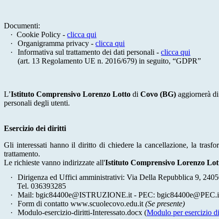
Documenti:
·
Cookie Policy
-
clicca qui
·
Organigramma privacy -
clicca qui
·
Informativa sul trattamento dei dati personali -
clicca qui
(art. 13 Regolamento UE n. 2016/679) in seguito, “GDPR”
L’
Istituto Comprensivo Lorenzo Lotto
di
Covo (BG)
aggiornerà di 
personali degli utenti.
Esercizio dei diritti
Gli interessati hanno il diritto di chiedere la cancellazione, la tras
trattamento.
Le richieste vanno indirizzate all'
Istituto Comprensivo Lorenzo Lo
·
Dirigenza ed Uffici amministrativi: Via Della Repubblica 9, 24
Tel. 036393285
·
Mail: bgic84400e@ISTRUZIONE.it - PEC: bgic84400e@PEC.ist
·
Form di contatto www.scuolecovo.edu.it
(Se presente)
·
Modulo-esercizio-diritti-Interessato.docx
(
Modulo per esercizio dir