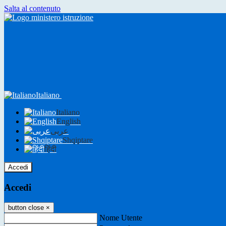
Salta al contenuto
Italiano
Italiano
English
عربى
Shqiptare
हिंदी
Accedi
Accedi
button close
×
Nome Utente