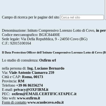
Campo di ricerca per le pagine del sito
Denominazione: Istituto Comprensivo Lorenzo Lotto di Covo,
in per
Codice meccanografico: BGIC84400E
Sede legale: Via Della Repubblica, 9 - 24050 Covo (BG)
C.F.: 92015100164
Il Data Protection Officer dell'Istituto Comprensivo Lorenzo Lotto di
Covo (B
Lo studio di consulenza:
Oxfirm srl
nella persona di:
Ing. Luciano Bernardo
Via:
Viale Antonio Ciamarra 259
Città e CAP:
Roma, 00173
Provincia:
RM
Telefono
+39 06 86356274
E-mail:
privacy@OXFIRM.it
PEC:
oxfirm@EMAILCERTIFICATAPEC.it
Sito web:
www.oxfirm.it
Form di contatto
www.scuolecovo.edu.it