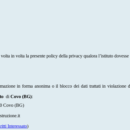
volta in volta la presente policy della privacy qualora l’istituto dovesse 
formazione in forma anonima o il blocco dei dati trattati in violazione 
tto
di
Covo (BG)
:
050 Covo (BG)
ruzione.it
itti Interessato
)