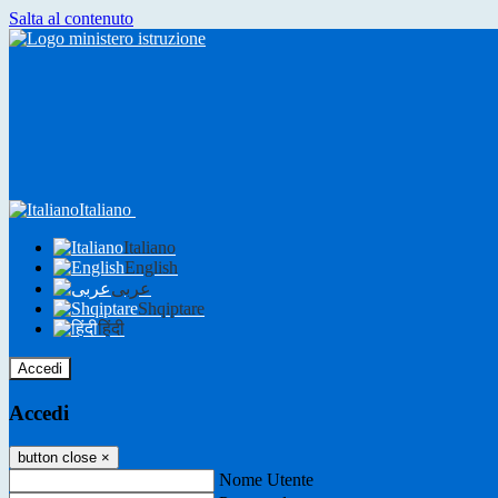
Salta al contenuto
Italiano
Italiano
English
عربى
Shqiptare
हिंदी
Accedi
Accedi
button close
×
Nome Utente