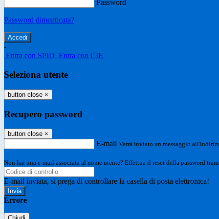
Password
Password dimenticata?
-
Entra con SPID
Entra con CIE
Seleziona utente
button close
×
Recupero password
button close
×
E-mail
Verrà inviato un messaggio all'indirizz
Non hai una e-mail associata al nome utente? Effettua il reset della password tram
E-mail inviata, si prega di controllare la casella di posta elettronica!
Errore
Chiudi