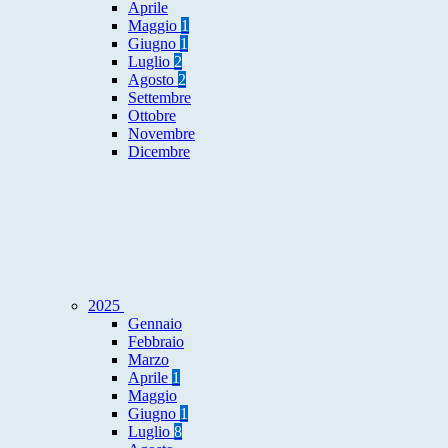
Aprile
Maggio
1
Giugno
1
Luglio
2
Agosto
2
Settembre
Ottobre
Novembre
Dicembre
2025
Gennaio
Febbraio
Marzo
Aprile
1
Maggio
Giugno
1
Luglio
8