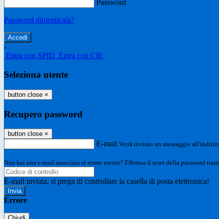
Password
Password dimenticata?
-
Entra con SPID
Entra con CIE
Seleziona utente
button close
×
Recupero password
button close
×
E-mail
Verrà inviato un messaggio all'indirizz
Non hai una e-mail associata al nome utente? Effettua il reset della password tram
E-mail inviata, si prega di controllare la casella di posta elettronica!
Errore
Chiudi