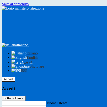
Salta al contenuto
Italiano
Italiano
English
عربى
Shqiptare
हिंदी
Accedi
Accedi
button close
×
Nome Utente