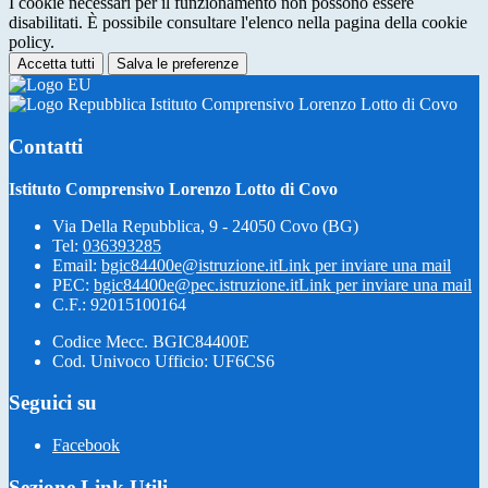
I cookie necessari per il funzionamento non possono essere
disabilitati. È possibile consultare l'elenco nella pagina della cookie
policy.
Accetta tutti
Salva le preferenze
Istituto Comprensivo Lorenzo Lotto di Covo
Contatti
Istituto Comprensivo Lorenzo Lotto di Covo
Via Della Repubblica, 9 - 24050 Covo (BG)
Tel:
036393285
Email:
bgic84400e@istruzione.it
Link per inviare una mail
PEC:
bgic84400e@pec.istruzione.it
Link per inviare una mail
C.F.: 92015100164
Codice Mecc. BGIC84400E
Cod. Univoco Ufficio: UF6CS6
Seguici su
Facebook
Sezione Link Utili