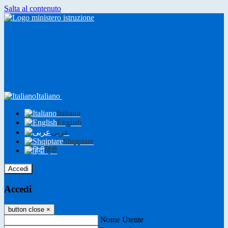
Salta al contenuto
Italiano
Italiano
English
عربى
Shqiptare
हिंदी
Accedi
Accedi
button close
×
Nome Utente