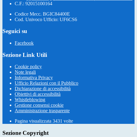
C.F.: 92015100164
Codice Mecc. BGIC84400E
Cod. Univoco Ufficio: UF6CS6
Seguici su
Facebook
Sezione Link Utili
Cookie policy
Note legali
Informativa Privacy
Ufficio Relazioni con il Pubblico
Dichiarazione di accessibilità
Obiettivi di accessibilità
Whistleblowing
Gestione consensi cookie
Amministrazione trasparente
Pagina visualizzata
3431
volte
Sezione Copyright