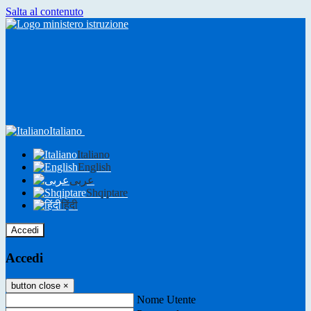
Salta al contenuto
Italiano
Italiano
English
عربى
Shqiptare
हिंदी
Accedi
Accedi
button close
×
Nome Utente