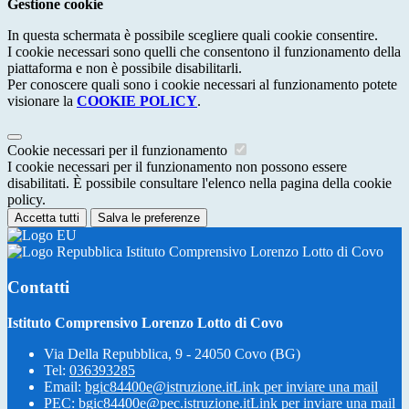
Gestione cookie
In questa schermata è possibile scegliere quali cookie consentire.
I cookie necessari sono quelli che consentono il funzionamento della
piattaforma e non è possibile disabilitarli.
Per conoscere quali sono i cookie necessari al funzionamento potete
visionare la
COOKIE POLICY
.
Cookie necessari per il funzionamento
I cookie necessari per il funzionamento non possono essere
disabilitati. È possibile consultare l'elenco nella pagina della cookie
policy.
Accetta tutti
Salva le preferenze
Istituto Comprensivo Lorenzo Lotto di Covo
Contatti
Istituto Comprensivo Lorenzo Lotto di Covo
Via Della Repubblica, 9 - 24050 Covo (BG)
Tel:
036393285
Email:
bgic84400e@istruzione.it
Link per inviare una mail
PEC:
bgic84400e@pec.istruzione.it
Link per inviare una mail