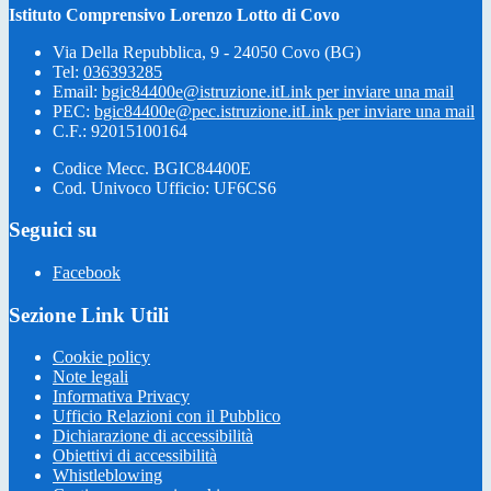
Istituto Comprensivo Lorenzo Lotto di Covo
Via Della Repubblica, 9 - 24050 Covo (BG)
Tel:
036393285
Email:
bgic84400e@istruzione.it
Link per inviare una mail
PEC:
bgic84400e@pec.istruzione.it
Link per inviare una mail
C.F.: 92015100164
Codice Mecc. BGIC84400E
Cod. Univoco Ufficio: UF6CS6
Seguici su
Facebook
Sezione Link Utili
Cookie policy
Note legali
Informativa Privacy
Ufficio Relazioni con il Pubblico
Dichiarazione di accessibilità
Obiettivi di accessibilità
Whistleblowing