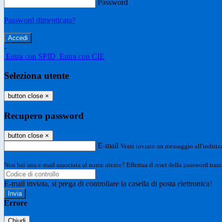
Password
Password dimenticata?
-
Entra con SPID
Entra con CIE
Seleziona utente
button close
×
Recupero password
button close
×
E-mail
Verrà inviato un messaggio all'indirizz
Non hai una e-mail associata al nome utente? Effettua il reset della password tram
E-mail inviata, si prega di controllare la casella di posta elettronica!
Errore
Chiudi