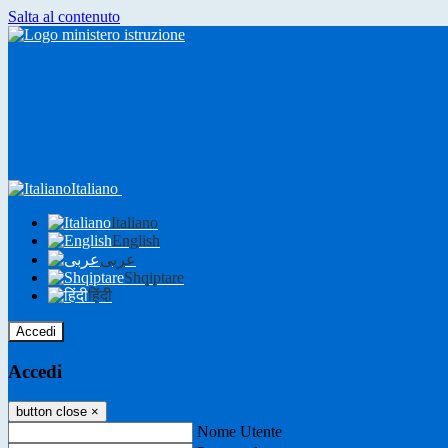
Salta al contenuto
Italiano
Italiano
English
عربى
Shqiptare
हिंदी
Accedi
Accedi
button close
×
Nome Utente