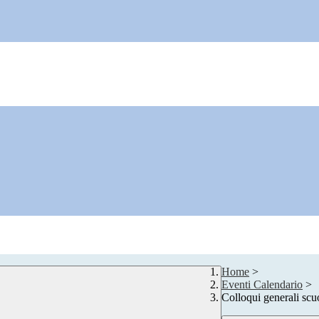
Home
>
Eventi Calendario
>
Colloqui generali scu