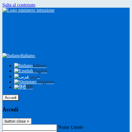
Salta al contenuto
Italiano
Italiano
English
عربى
Shqiptare
हिंदी
Accedi
Accedi
button close
×
Nome Utente