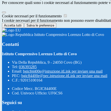
Per conoscere quali sono i cookie necessari al funzionamento potete v
Cookie necessari per il funzionamento
I cookie necessari per il funzionamento non possono essere disabilitati.
Accetta tutti
Salva le preferenze
Istituto Comprensivo Lorenzo Lotto di Covo
Contatti
Istituto Comprensivo Lorenzo Lotto di Covo
Via Della Repubblica, 9 - 24050 Covo (BG)
Tel:
036393285
Email:
bgic84400e@istruzione.it
Link per inviare una mail
PEC:
bgic84400e@pec.istruzione.it
Link per inviare una mail
C.F.: 92015100164
Codice Mecc. BGIC84400E
Cod. Univoco Ufficio: UF6CS6
Seguici su