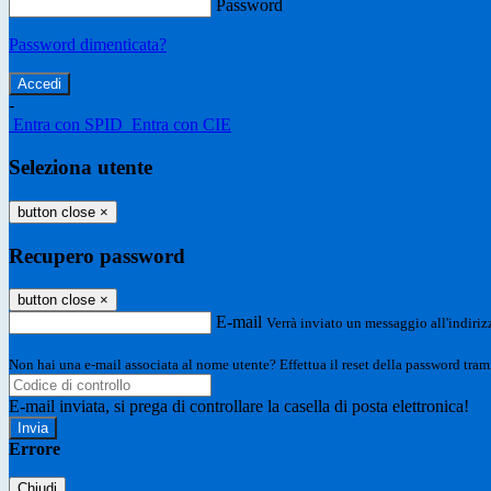
Password
Password dimenticata?
-
Entra con SPID
Entra con CIE
Seleziona utente
button close
×
Recupero password
button close
×
E-mail
Verrà inviato un messaggio all'indirizz
Non hai una e-mail associata al nome utente? Effettua il reset della password tram
E-mail inviata, si prega di controllare la casella di posta elettronica!
Errore
Chiudi