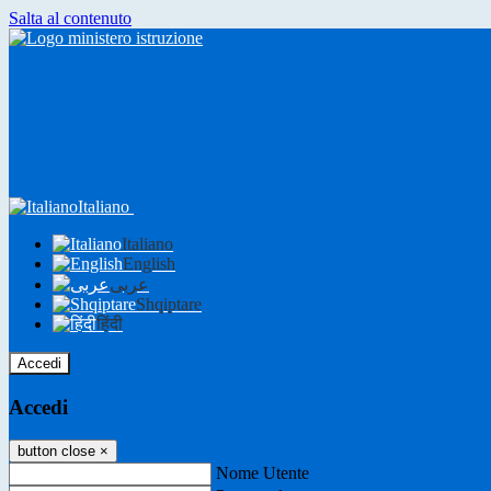
Salta al contenuto
Italiano
Italiano
English
عربى
Shqiptare
हिंदी
Accedi
Accedi
button close
×
Nome Utente