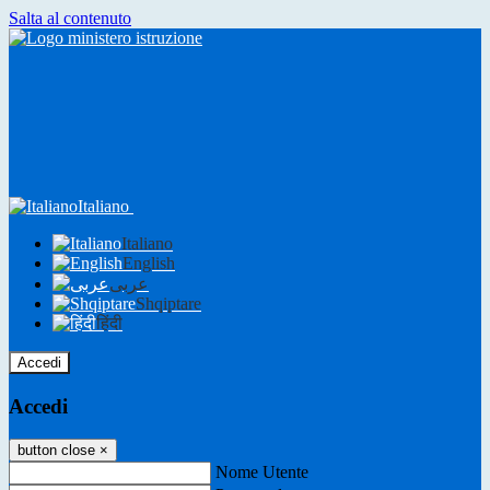
Salta al contenuto
Italiano
Italiano
English
عربى
Shqiptare
हिंदी
Accedi
Accedi
button close
×
Nome Utente