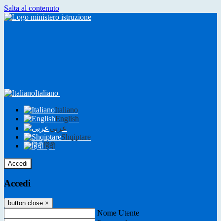
Salta al contenuto
Italiano
Italiano
English
عربى
Shqiptare
हिंदी
Accedi
Accedi
button close
×
Nome Utente