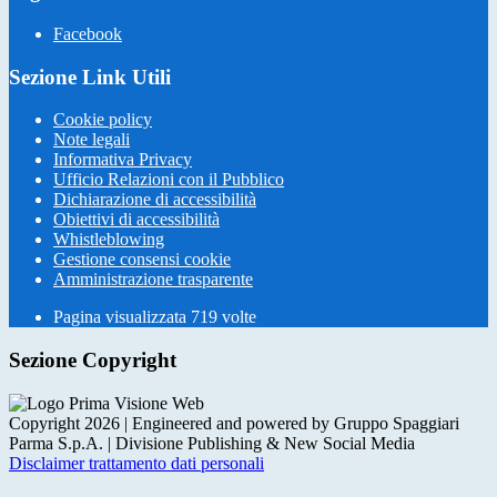
Facebook
Sezione Link Utili
Cookie policy
Note legali
Informativa Privacy
Ufficio Relazioni con il Pubblico
Dichiarazione di accessibilità
Obiettivi di accessibilità
Whistleblowing
Gestione consensi cookie
Amministrazione trasparente
Pagina visualizzata
719
volte
Sezione Copyright
Copyright 2026 | Engineered and powered by Gruppo Spaggiari
Parma S.p.A. | Divisione Publishing & New Social Media
Disclaimer trattamento dati personali