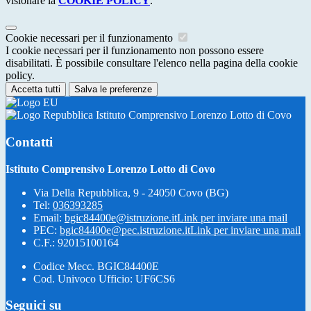
visionare la
COOKIE POLICY
.
Cookie necessari per il funzionamento
I cookie necessari per il funzionamento non possono essere
disabilitati. È possibile consultare l'elenco nella pagina della cookie
policy.
Accetta tutti
Salva le preferenze
Istituto Comprensivo Lorenzo Lotto di Covo
Contatti
Istituto Comprensivo Lorenzo Lotto di Covo
Via Della Repubblica, 9 - 24050 Covo (BG)
Tel:
036393285
Email:
bgic84400e@istruzione.it
Link per inviare una mail
PEC:
bgic84400e@pec.istruzione.it
Link per inviare una mail
C.F.: 92015100164
Codice Mecc. BGIC84400E
Cod. Univoco Ufficio: UF6CS6
Seguici su