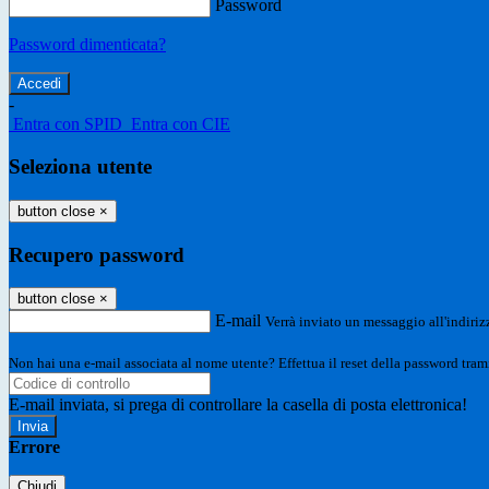
Password
Password dimenticata?
-
Entra con SPID
Entra con CIE
Seleziona utente
button close
×
Recupero password
button close
×
E-mail
Verrà inviato un messaggio all'indirizz
Non hai una e-mail associata al nome utente? Effettua il reset della password tram
E-mail inviata, si prega di controllare la casella di posta elettronica!
Errore
Chiudi