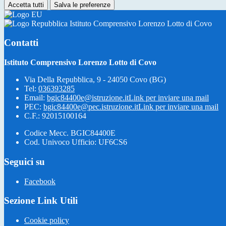
Accetta tutti
Salva le preferenze
Istituto Comprensivo Lorenzo Lotto di Covo
Contatti
Istituto Comprensivo Lorenzo Lotto di Covo
Via Della Repubblica, 9 - 24050 Covo (BG)
Tel:
036393285
Email:
bgic84400e@istruzione.it
Link per inviare una mail
PEC:
bgic84400e@pec.istruzione.it
Link per inviare una mail
C.F.: 92015100164
Codice Mecc. BGIC84400E
Cod. Univoco Ufficio: UF6CS6
Seguici su
Facebook
Sezione Link Utili
Cookie policy