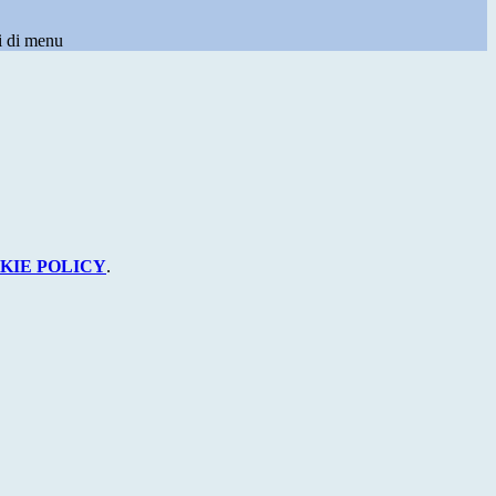
i di menu
KIE POLICY
.