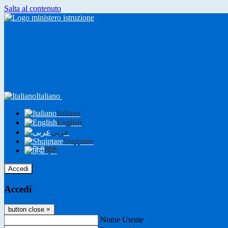
Salta al contenuto
Italiano
Italiano
English
عربى
Shqiptare
हिंदी
Accedi
Accedi
button close
×
Nome Utente