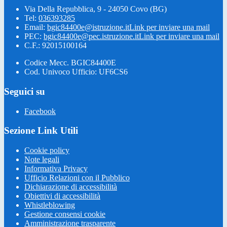
Via Della Repubblica, 9 - 24050 Covo (BG)
Tel:
036393285
Email:
bgic84400e@istruzione.it
Link per inviare una mail
PEC:
bgic84400e@pec.istruzione.it
Link per inviare una mail
C.F.: 92015100164
Codice Mecc. BGIC84400E
Cod. Univoco Ufficio: UF6CS6
Seguici su
Facebook
Sezione Link Utili
Cookie policy
Note legali
Informativa Privacy
Ufficio Relazioni con il Pubblico
Dichiarazione di accessibilità
Obiettivi di accessibilità
Whistleblowing
Gestione consensi cookie
Amministrazione trasparente