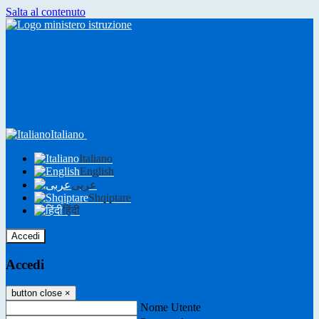
Salta al contenuto
Italiano
Italiano
English
عربى
Shqiptare
हिंदी
Accedi
Accedi
button close
×
Nome Utente