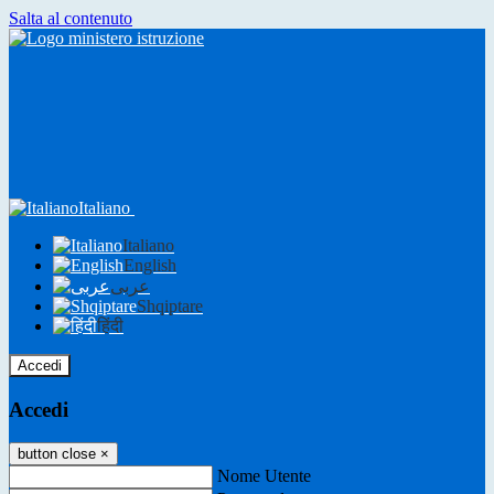
Salta al contenuto
Italiano
Italiano
English
عربى
Shqiptare
हिंदी
Accedi
Accedi
button close
×
Nome Utente