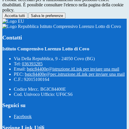
disabilitati. È possibile consultare l'elenco nella pagina della cookie
policy.
Accetta tutti
Salva le preferenze
Istituto Comprensivo Lorenzo Lotto di Covo
Contatti
Istituto Comprensivo Lorenzo Lotto di Covo
Via Della Repubblica, 9 - 24050 Covo (BG)
Tel:
036393285
Email:
bgic84400e@istruzione.it
Link per inviare una mail
PEC:
bgic84400e@pec.istruzione.it
Link per inviare una mail
C.F.: 92015100164
Codice Mecc. BGIC84400E
Cod. Univoco Ufficio: UF6CS6
Seguici su
Facebook
Sezione Link Utili