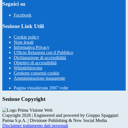
Seguici su
Facebook
Sezione Link Utili
Cookie policy
Note legali
Informativa Privacy
Ufficio Relazioni con il Pubblico
Dichiarazione di accessibilità
Obiettivi di accessibilità
Whistleblowing
Gestione consensi cookie
Amministrazione trasparente
Pagina visualizzata
2007
volte
Sezione Copyright
Copyright 2026 | Engineered and powered by Gruppo Spaggiari
Parma S.p.A. | Divisione Publishing & New Social Media
Disclaimer trattamento dati personali