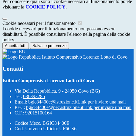
Per conoscere quali sono i cookie necessari al funzionamento potete
visionare la
COOKIE POLICY
.
Cookie necessari per il funzionamento
I cookie necessari per il funzionamento non possono essere
disabilitati. È possibile consultare l'elenco nella pagina della cookie
policy.
Accetta tutti
Salva le preferenze
Istituto Comprensivo Lorenzo Lotto di Covo
Contatti
Istituto Comprensivo Lorenzo Lotto di Covo
Via Della Repubblica, 9 - 24050 Covo (BG)
Tel:
036393285
Email:
bgic84400e@istruzione.it
Link per inviare una mail
PEC:
bgic84400e@pec.istruzione.it
Link per inviare una mail
C.F.: 92015100164
Codice Mecc. BGIC84400E
Cod. Univoco Ufficio: UF6CS6