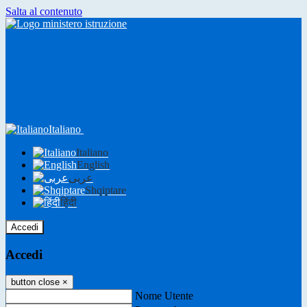
Salta al contenuto
Italiano
Italiano
English
عربى
Shqiptare
हिंदी
Accedi
Accedi
button close
×
Nome Utente