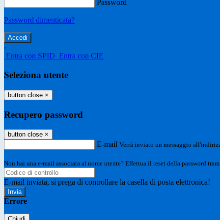
Password
Password dimenticata?
-
Entra con SPID
Entra con CIE
Seleziona utente
button close
×
Recupero password
button close
×
E-mail
Verrà inviato un messaggio all'indirizz
Non hai una e-mail associata al nome utente? Effettua il reset della password tram
E-mail inviata, si prega di controllare la casella di posta elettronica!
Errore
Chiudi