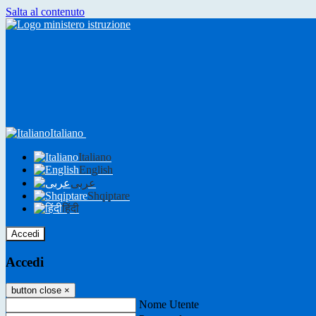
Salta al contenuto
Italiano
Italiano
English
عربى
Shqiptare
हिंदी
Accedi
Accedi
button close
×
Nome Utente