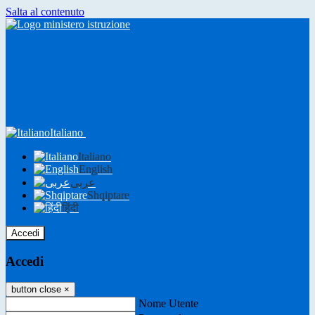
Salta al contenuto
Italiano
Italiano
English
عربى
Shqiptare
हिंदी
Accedi
Accedi
button close
×
Nome Utente