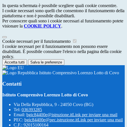
In questa schermata è possibile scegliere quali cookie consentire.
I cookie necessari sono quelli che consentono il funzionamento della
piattaforma e non è possibile disabilitarli.
Per conoscere quali sono i cookie necessari al funzionamento potete
visionare la
COOKIE POLICY
.
Cookie necessari per il funzionamento
I cookie necessari per il funzionamento non possono essere
disabilitati. È possibile consultare l'elenco nella pagina della cookie
policy.
Accetta tutti
Salva le preferenze
Istituto Comprensivo Lorenzo Lotto di Covo
Contatti
Istituto Comprensivo Lorenzo Lotto di Covo
Via Della Repubblica, 9 - 24050 Covo (BG)
Tel:
036393285
Email:
bgic84400e@istruzione.it
Link per inviare una mail
PEC:
bgic84400e@pec.istruzione.it
Link per inviare una mail
C.F.: 92015100164