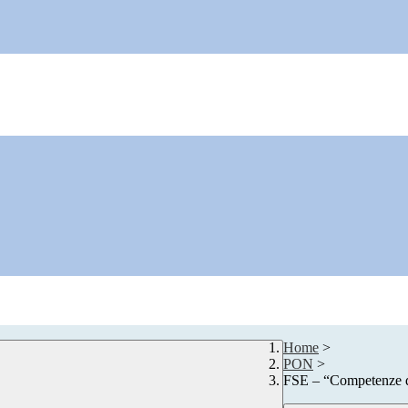
Home
>
PON
>
FSE – “Competenz