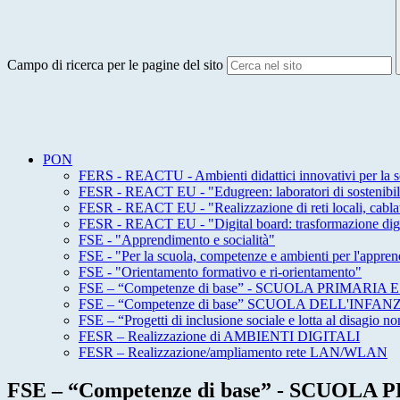
Campo di ricerca per le pagine del sito
PON
FERS - REACTU - Ambienti didattici innovativi per la sc
FESR - REACT EU - "Edugreen: laboratori di sostenibilit
FESR - REACT EU - "Realizzazione di reti locali, cablate
FESR - REACT EU - "Digital board: trasformazione digita
FSE - "Apprendimento e socialità"
FSE - "Per la scuola, competenze e ambienti per l'appre
FSE - "Orientamento formativo e ri-orientamento"
FSE – “Competenze di base” - SCUOLA PRIMARI
FSE – “Competenze di base” SCUOLA DELL'INFAN
FSE – “Progetti di inclusione sociale e lotta al disagio non
FESR – Realizzazione di AMBIENTI DIGITALI
FESR – Realizzazione/ampliamento rete LAN/WLAN
FSE – “Competenze di base” - SCUOL