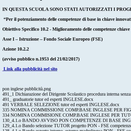
IN QUESTA SCUOLA SONO STATI AUTORIZZATI I PRO
“Per il potenziamento delle competenze di base in chiave innovati
Obiettivo Specifico 10.2 - Miglioramento delle competenze chiave de
Asse I – Istruzione – Fondo Sociale Europeo (FSE)
Azione 10.2.2
(avviso pubblico n.1953 del 21/02/2017)
Link alla pubblicità nel sito
pon inglese pubblicità.png
491_1 Dichiarazione del Dirigente Scolastico procedura interna senza
491_ graduatorie tutor ed esperti INGLESE.docx
491 VERBALE SELEZIONE tutor ed esperti INGLESE.docx
335 NOMINA COMMISSIONE COMP.BASE INGLESE PER FI
334 NOMINA COMMISIONE COMP.BASE INGLESE PER TUTO
130_4.1.o BANDO AVVISO PON COMPETENZE DI BASE ING
129_4.1.o Bando selezione TUTOR progetto PON - FSE competenz
128_4.1.o Bando esperto interno_esterno madrelingua PON - FSE 