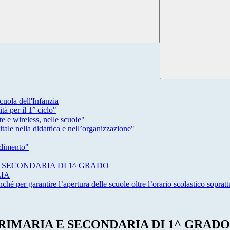
uola dell'Infanzia
à per il 1° ciclo"
 e wireless, nelle scuole"
le nella didattica e nell’organizzazione"
ndimento"
A E SECONDARIA DI 1^ GRADO
ZIA
ché per garantire l’apertura delle scuole oltre l’orario scolastico soprattu
A PRIMARIA E SECONDARIA DI 1^ GRADO