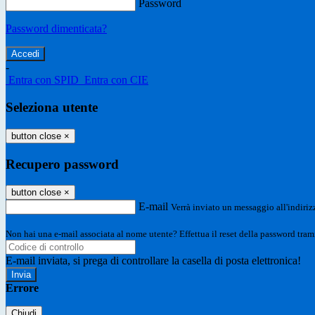
Password
Password dimenticata?
-
Entra con SPID
Entra con CIE
Seleziona utente
button close
×
Recupero password
button close
×
E-mail
Verrà inviato un messaggio all'indirizz
Non hai una e-mail associata al nome utente? Effettua il reset della password tram
E-mail inviata, si prega di controllare la casella di posta elettronica!
Errore
Chiudi