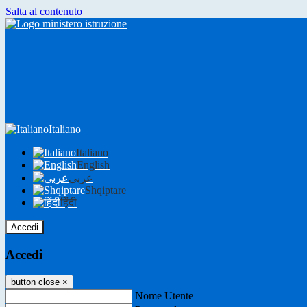
Salta al contenuto
Italiano
Italiano
English
عربى
Shqiptare
हिंदी
Accedi
Accedi
button close
×
Nome Utente