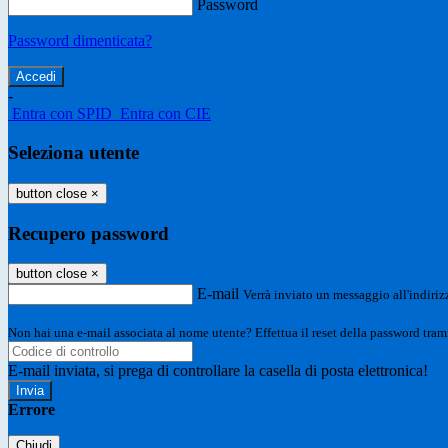
Password
Password dimenticata?
-
Entra con SPID
Entra con CIE
Seleziona utente
button close
×
Recupero password
button close
×
E-mail
Verrà inviato un messaggio all'indirizz
Non hai una e-mail associata al nome utente? Effettua il reset della password tram
E-mail inviata, si prega di controllare la casella di posta elettronica!
Errore
Chiudi