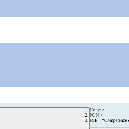
Home
>
PON
>
FSE – “Competenz