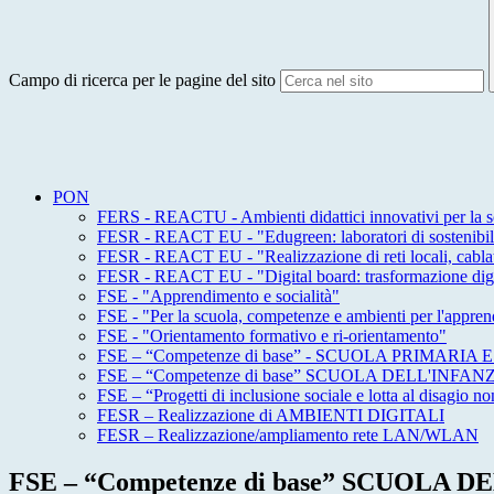
Campo di ricerca per le pagine del sito
PON
FERS - REACTU - Ambienti didattici innovativi per la sc
FESR - REACT EU - "Edugreen: laboratori di sostenibilit
FESR - REACT EU - "Realizzazione di reti locali, cablate
FESR - REACT EU - "Digital board: trasformazione digita
FSE - "Apprendimento e socialità"
FSE - "Per la scuola, competenze e ambienti per l'appre
FSE - "Orientamento formativo e ri-orientamento"
FSE – “Competenze di base” - SCUOLA PRIMARI
FSE – “Competenze di base” SCUOLA DELL'INFAN
FSE – “Progetti di inclusione sociale e lotta al disagio non
FESR – Realizzazione di AMBIENTI DIGITALI
FESR – Realizzazione/ampliamento rete LAN/WLAN
FSE – “Competenze di base” SCUOLA 