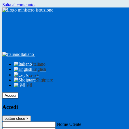
Salta al contenuto
Italiano
Italiano
English
عربى
Shqiptare
हिंदी
Accedi
Accedi
button close
×
Nome Utente