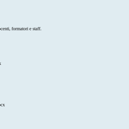
enti, formatori e staff.
x
cx