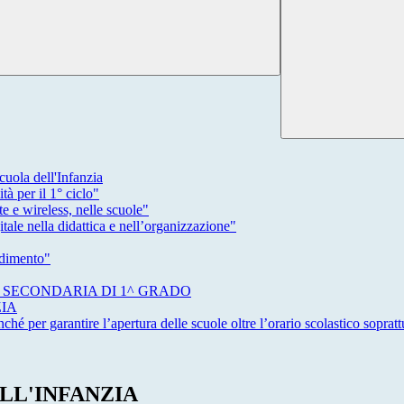
uola dell'Infanzia
à per il 1° ciclo"
 e wireless, nelle scuole"
le nella didattica e nell’organizzazione"
ndimento"
A E SECONDARIA DI 1^ GRADO
ZIA
ché per garantire l’apertura delle scuole oltre l’orario scolastico soprattu
DELL'INFANZIA