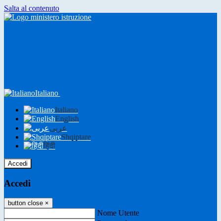
Salta al contenuto
Italiano
Italiano
English
عربى
Shqiptare
हिंदी
Accedi
Accedi
button close
×
Nome Utente