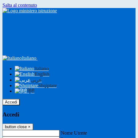
Salta al contenuto
Italiano
Italiano
English
عربى
Shqiptare
हिंदी
Accedi
Accedi
button close
×
Nome Utente