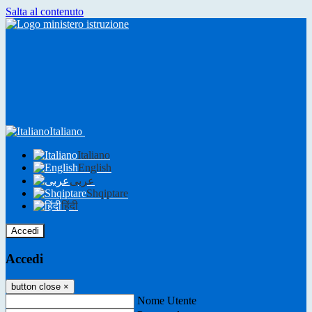
Salta al contenuto
Italiano
Italiano
English
عربى
Shqiptare
हिंदी
Accedi
Accedi
button close
×
Nome Utente