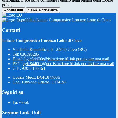
disabilitati. È possibile consultare l'elenco nella pagina della cookie
policy.
Accetta tutti
Salva le preferenze
Istituto Comprensivo Lorenzo Lotto di Covo
Contatti
Istituto Comprensivo Lorenzo Lotto di Covo
Via Della Repubblica, 9 - 24050 Covo (BG)
Tel:
036393285
Email:
bgic84400e@istruzione.it
Link per inviare una mail
PEC:
bgic84400e@pec.istruzione.it
Link per inviare una mail
C.F.: 92015100164
Codice Mecc. BGIC84400E
Cod. Univoco Ufficio: UF6CS6
Seguici su
Facebook
Sezione Link Utili