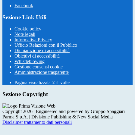
Facebook
Sezione Link Utili
Cookie policy
Note legali
Informativa Privacy
Ufficio Relazioni con il Pubblico
Dichiarazione di accessibilità
Obiettivi di accessibilità
Whistleblowing
Gestione consensi cookie
Amministrazione trasparente
Pagina visualizzata
551
volte
Sezione Copyright
Copyright 2026 | Engineered and powered by Gruppo Spaggiari
Parma S.p.A. | Divisione Publishing & New Social Media
Disclaimer trattamento dati personali