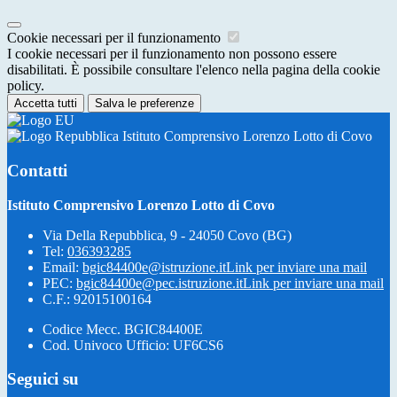
Cookie necessari per il funzionamento
I cookie necessari per il funzionamento non possono essere
disabilitati. È possibile consultare l'elenco nella pagina della cookie
policy.
Accetta tutti
Salva le preferenze
Istituto Comprensivo Lorenzo Lotto di Covo
Contatti
Istituto Comprensivo Lorenzo Lotto di Covo
Via Della Repubblica, 9 - 24050 Covo (BG)
Tel:
036393285
Email:
bgic84400e@istruzione.it
Link per inviare una mail
PEC:
bgic84400e@pec.istruzione.it
Link per inviare una mail
C.F.: 92015100164
Codice Mecc. BGIC84400E
Cod. Univoco Ufficio: UF6CS6
Seguici su