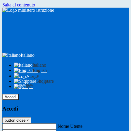
Salta al contenuto
Italiano
Italiano
English
عربى
Shqiptare
हिंदी
Accedi
Accedi
button close
×
Nome Utente