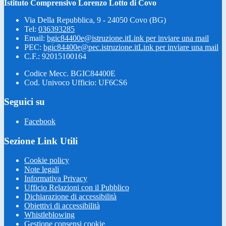
Istituto Comprensivo Lorenzo Lotto di Covo
Via Della Repubblica, 9 - 24050 Covo (BG)
Tel:
036393285
Email:
bgic84400e@istruzione.it
Link per inviare una mail
PEC:
bgic84400e@pec.istruzione.it
Link per inviare una mail
C.F.: 92015100164
Codice Mecc. BGIC84400E
Cod. Univoco Ufficio: UF6CS6
Seguici su
Facebook
Sezione Link Utili
Cookie policy
Note legali
Informativa Privacy
Ufficio Relazioni con il Pubblico
Dichiarazione di accessibilità
Obiettivi di accessibilità
Whistleblowing
Gestione consensi cookie