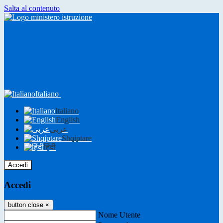
Salta al contenuto
Italiano
Italiano
English
عربى
Shqiptare
हिंदी
Accedi
Accedi
button close
×
Nome Utente