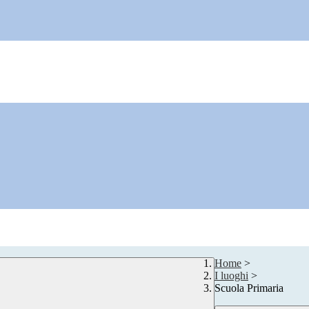
Home
>
I luoghi
>
Scuola Primaria