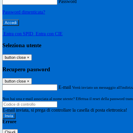
Password
Password dimenticata?
-
Entra con SPID
Entra con CIE
Seleziona utente
button close
×
Recupero password
button close
×
E-mail
Verrà inviato un messaggio all'indirizz
Non hai una e-mail associata al nome utente? Effettua il reset della password tram
E-mail inviata, si prega di controllare la casella di posta elettronica!
Errore
Chiudi