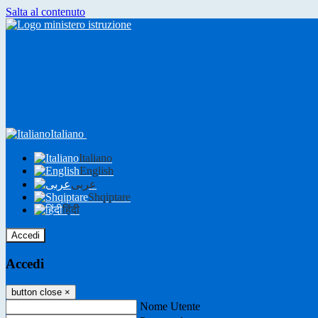
Salta al contenuto
Italiano
Italiano
English
عربى
Shqiptare
हिंदी
Accedi
Accedi
button close
×
Nome Utente