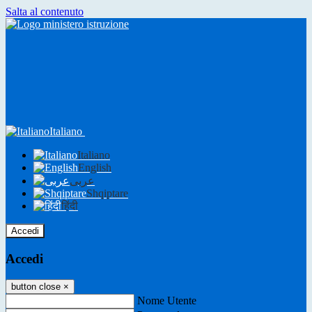
Salta al contenuto
Italiano
Italiano
English
عربى
Shqiptare
हिंदी
Accedi
Accedi
button close
×
Nome Utente