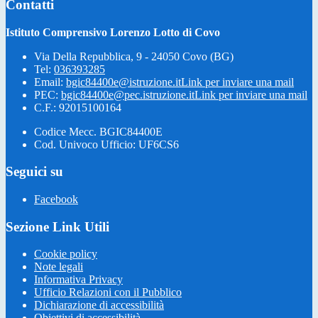
Contatti
Istituto Comprensivo Lorenzo Lotto di Covo
Via Della Repubblica, 9 - 24050 Covo (BG)
Tel:
036393285
Email:
bgic84400e@istruzione.it
Link per inviare una mail
PEC:
bgic84400e@pec.istruzione.it
Link per inviare una mail
C.F.: 92015100164
Codice Mecc. BGIC84400E
Cod. Univoco Ufficio: UF6CS6
Seguici su
Facebook
Sezione Link Utili
Cookie policy
Note legali
Informativa Privacy
Ufficio Relazioni con il Pubblico
Dichiarazione di accessibilità
Obiettivi di accessibilità