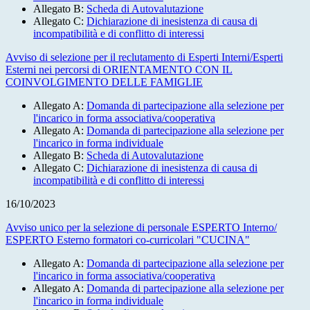
Allegato B:
Scheda di Autovalutazione
Allegato C:
Dichiarazione di inesistenza di causa di
incompatibilità e di conflitto di interessi
Avviso di selezione per il reclutamento di Esperti Interni/Esperti
Esterni nei percorsi di ORIENTAMENTO CON IL
COINVOLGIMENTO DELLE FAMIGLIE
Allegato A:
Domanda di partecipazione alla selezione per
l'incarico in forma associativa/cooperativa
Allegato A:
Domanda di partecipazione alla selezione per
l'incarico in forma individuale
Allegato B:
Scheda di Autovalutazione
Allegato C:
Dichiarazione di inesistenza di causa di
incompatibilità e di conflitto di interessi
16/10/2023
Avviso unico per la selezione di personale ESPERTO Interno/
ESPERTO Esterno formatori co-curricolari "CUCINA"
Allegato A:
Domanda di partecipazione alla selezione per
l'incarico
in forma associativa/cooperativa
Allegato A:
Domanda di partecipazione alla selezione per
l'incarico in forma individuale