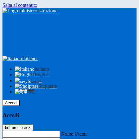
Salta al contenuto
Italiano
Italiano
English
عربى
Shqiptare
हिंदी
Accedi
Accedi
button close
×
Nome Utente