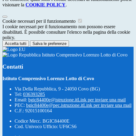
visionare la
COOKIE POLICY
.
Cookie necessari per il funzionamento
I cookie necessari per il funzionamento non possono essere
disabilitati. È possibile consultare l'elenco nella pagina della cookie
policy.
Accetta tutti
Salva le preferenze
Istituto Comprensivo Lorenzo Lotto di Covo
Contatti
Istituto Comprensivo Lorenzo Lotto di Covo
Via Della Repubblica, 9 - 24050 Covo (BG)
Tel:
036393285
Email:
bgic84400e@istruzione.it
Link per inviare una mail
PEC:
bgic84400e@pec.istruzione.it
Link per inviare una mail
C.F.: 92015100164
Codice Mecc. BGIC84400E
Cod. Univoco Ufficio: UF6CS6