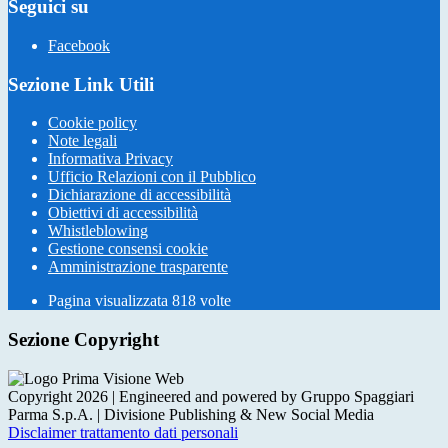
Seguici su
Facebook
Sezione Link Utili
Cookie policy
Note legali
Informativa Privacy
Ufficio Relazioni con il Pubblico
Dichiarazione di accessibilità
Obiettivi di accessibilità
Whistleblowing
Gestione consensi cookie
Amministrazione trasparente
Pagina visualizzata
818
volte
Sezione Copyright
Copyright 2026 | Engineered and powered by Gruppo Spaggiari
Parma S.p.A. | Divisione Publishing & New Social Media
Disclaimer trattamento dati personali