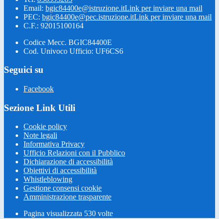
Email:
bgic84400e@istruzione.it
Link per inviare una mail
PEC:
bgic84400e@pec.istruzione.it
Link per inviare una mail
C.F.: 92015100164
Codice Mecc. BGIC84400E
Cod. Univoco Ufficio: UF6CS6
Seguici su
Facebook
Sezione Link Utili
Cookie policy
Note legali
Informativa Privacy
Ufficio Relazioni con il Pubblico
Dichiarazione di accessibilità
Obiettivi di accessibilità
Whistleblowing
Gestione consensi cookie
Amministrazione trasparente
Pagina visualizzata
530
volte