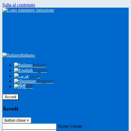
Salta al contenuto
Italiano
Italiano
English
عربى
Shqiptare
हिंदी
Accedi
Accedi
button close
×
Nome Utente