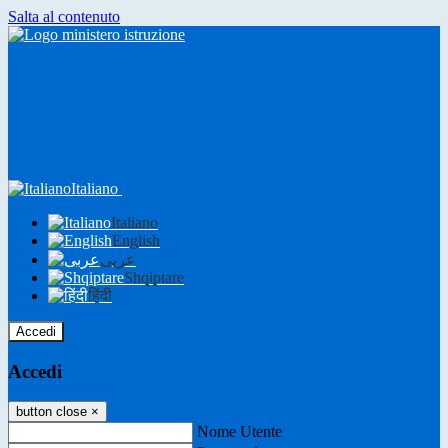
Salta al contenuto
Italiano
Italiano
English
عربى
Shqiptare
हिंदी
Accedi
Accedi
button close
×
Nome Utente