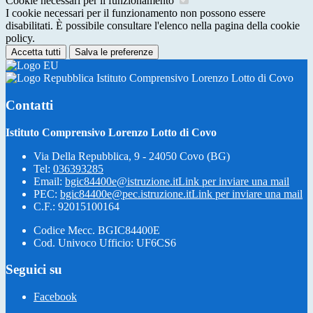
Cookie necessari per il funzionamento
I cookie necessari per il funzionamento non possono essere
disabilitati. È possibile consultare l'elenco nella pagina della cookie
policy.
Accetta tutti
Salva le preferenze
Istituto Comprensivo Lorenzo Lotto di Covo
Contatti
Istituto Comprensivo Lorenzo Lotto di Covo
Via Della Repubblica, 9 - 24050 Covo (BG)
Tel:
036393285
Email:
bgic84400e@istruzione.it
Link per inviare una mail
PEC:
bgic84400e@pec.istruzione.it
Link per inviare una mail
C.F.: 92015100164
Codice Mecc. BGIC84400E
Cod. Univoco Ufficio: UF6CS6
Seguici su
Facebook